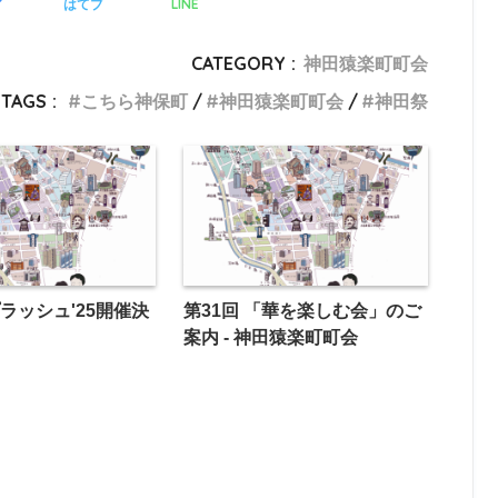
LINE
ア
はてブ
CATEGORY :
神田猿楽町町会
TAGS :
こちら神保町
神田猿楽町町会
神田祭
ラッシュ'25開催決
第31回 「華を楽しむ会」のご
案内 - 神田猿楽町町会