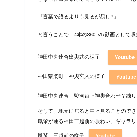
『言葉で語るよりも見るが易し!!』
と言うことで、4本の360°VR動画として
神田中央連合出輿式の様子
Youtube
神田猿楽町 神輿宮入の様子
Youtube
神田中央連合 駿河台下神輿合わせ？練
そして、地元に居ると中々見ることのでき
鳳輦が通る神田三越前の賑わい、ギャラリ
鳳輦、三越前の様子
Youtube