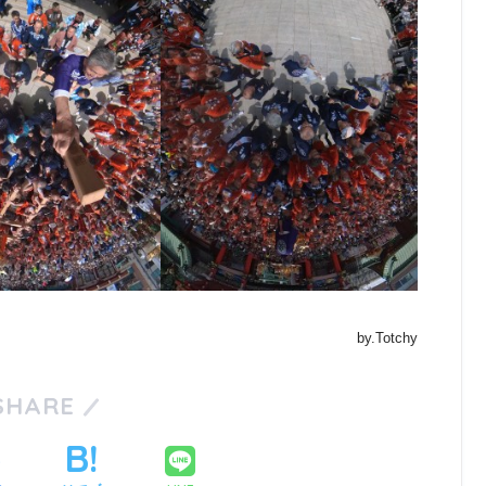
by.Totchy
SHARE